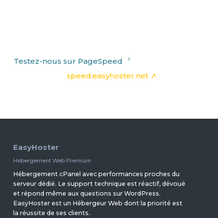
Testez-nous sur PageSpeed
Le site WordPress
speed.easyhoster.net ➚
permet de
tester le potentiel des solutions d'Hébergement Web
EasyHoster.
EasyHoster
Hébergement Web Premium
Hébergement cPanel avec performances proches du
serveur dédié. Le support technique est réactif, dévoué
et répond même aux questions sur WordPress.
EasyHoster est un Hébergeur Web dont la priorité est
la réussite de ses clients.