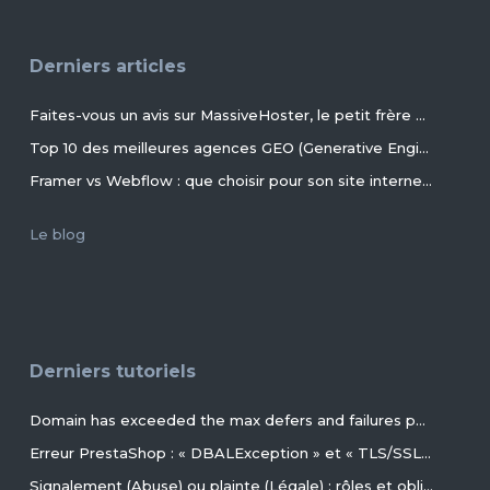
Derniers articles
Faites-vous un avis sur MassiveHoster, le petit frère d’EasyHoster incontournable pour les petits budgets !
Top 10 des meilleures agences GEO (Generative Engine Optimization) de France en 2026
Framer vs Webflow : que choisir pour son site internet ?
Le blog
Derniers tutoriels
Domain has exceeded the max defers and failures per hour (5/5 (100%)) allowed. Message discarded.
Erreur PrestaShop : « DBALException » et « TLS/SSL invalid directory » avec MariaDB 11.4+ en 2026+
Signalement (Abuse) ou plainte (Légale) : rôles et obligations des parties, conseils et procédures ?