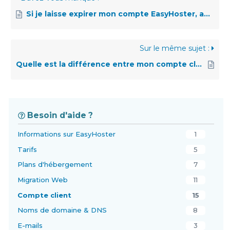
Si je laisse expirer mon compte EasyHoster, après combien de temps mes données sont-elles supprimées ?
Sur le même sujet :
Quelle est la différence entre mon compte client EasyHoster et mon compte cPanel ?
Besoin d'aide ?
Informations sur EasyHoster
1
Tarifs
5
Plans d'hébergement
7
Migration Web
11
Compte client
15
Noms de domaine & DNS
8
E-mails
3