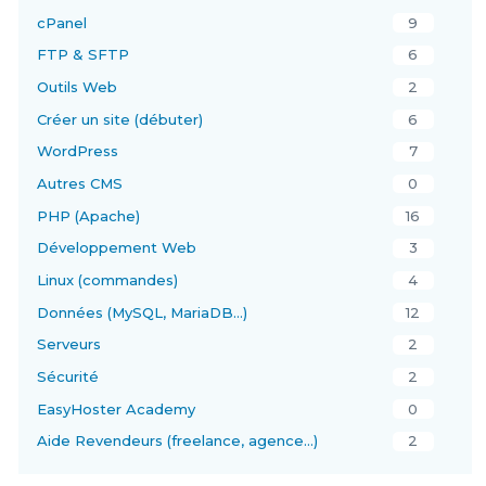
cPanel
9
FTP & SFTP
6
Outils Web
2
Créer un site (débuter)
6
WordPress
7
Autres CMS
0
PHP (Apache)
16
Développement Web
3
Linux (commandes)
4
Données (MySQL, MariaDB…)
12
Serveurs
2
Sécurité
2
EasyHoster Academy
0
Aide Revendeurs (freelance, agence…)
2