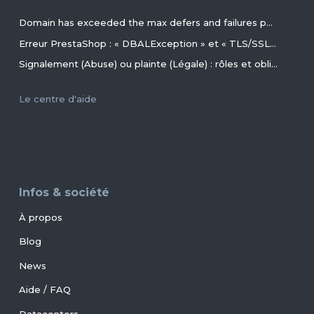
Domain has exceeded the max defers and failures per hour (5/5 (100%)) allowed. Message discarded.
Erreur PrestaShop : « DBALException » et « TLS/SSL invalid directory » avec MariaDB 11.4+ en 2026+
Signalement (Abuse) ou plainte (Légale) : rôles et obligations des parties, conseils et procédures ?
Le centre d'aide
Infos & société
À propos
Blog
News
Aide / FAQ
Datacenters