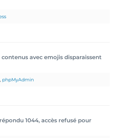
ess
 contenus avec emojis disparaissent
,
phpMyAdmin
épondu 1044, accès refusé pour