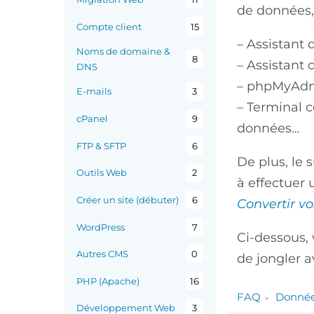
de données,
Compte client
15
– Assistant 
Noms de domaine &
8
– Assistant
DNS
– phpMyAdmi
E-mails
3
– Terminal 
cPanel
9
données…
FTP & SFTP
6
De plus, le
Outils Web
2
à effectuer
Créer un site (débuter)
6
Convertir v
WordPress
7
Ci-dessous,
Autres CMS
0
de jongler 
PHP (Apache)
16
FAQ
Donnée
Développement Web
3