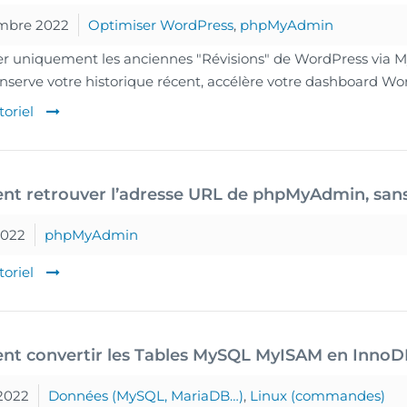
mbre 2022
Optimiser WordPress
,
phpMyAdmin
r uniquement les anciennes "Révisions" de WordPress via M
onserve votre historique récent, accélère votre dashboard W
toriel
t retrouver l’adresse URL de phpMyAdmin, san
2022
phpMyAdmin
toriel
t convertir les Tables MySQL MyISAM en Inno
2022
Données (MySQL, MariaDB…)
,
Linux (commandes)