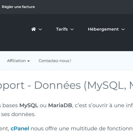
Régler une facture
Tarifs
Hébergement
Affiliation
Contactez-nous !
port -
Données (MySQL, 
es bases
MySQL
ou
MariaDB
, c’est s’ouvrir à une i
r ses données.
ent,
cPanel
nous offre une multitude de fonctionnal