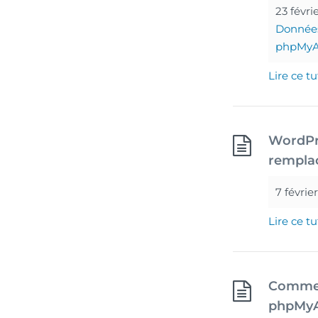
23 févri
Donnée
phpMy
Lire ce tu
WordPre
remplac
7 févrie
Lire ce tu
Comment
phpMyA