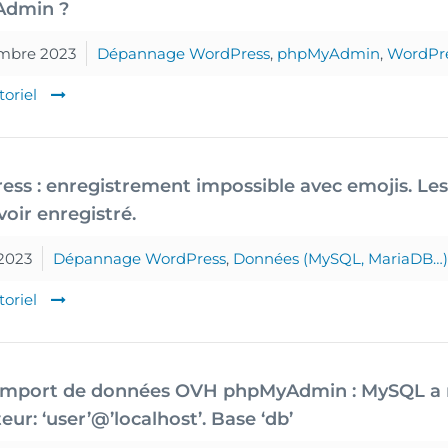
dmin ?
mbre 2023
Dépannage WordPress
,
phpMyAdmin
,
WordPr
toriel
ss : enregistrement impossible avec emojis. Les
voir enregistré.
 2023
Dépannage WordPress
,
Données (MySQL, MariaDB…)
toriel
 import de données OVH phpMyAdmin : MySQL a r
ateur: ‘user’@’localhost’. Base ‘db’