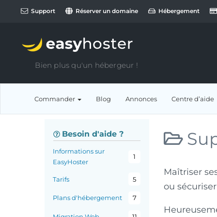
Support
Réserver un domaine
Hébergement
Bien plus qu'un hébergeur !
Commander
Blog
Annonces
Centre d’aide
Sup
Besoin d'aide ?
Informations sur
1
EasyHoster
Maîtriser s
Tarifs
5
ou sécurise
Plans d'hébergement
7
Heureusem
Migration Web
11