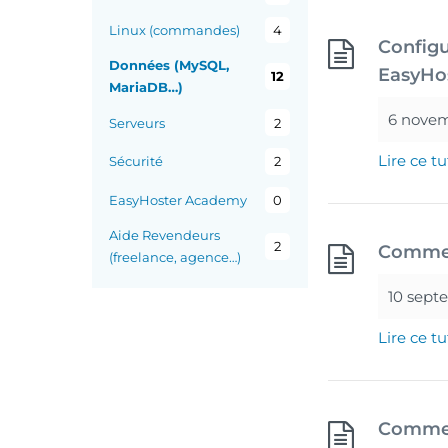
Linux (commandes)
4
Configu
Données (MySQL,
EasyHo
12
MariaDB…)
6 nove
Serveurs
2
Lire ce tu
Sécurité
2
EasyHoster Academy
0
Aide Revendeurs
2
Commen
(freelance, agence…)
10 sept
Lire ce tu
Comment