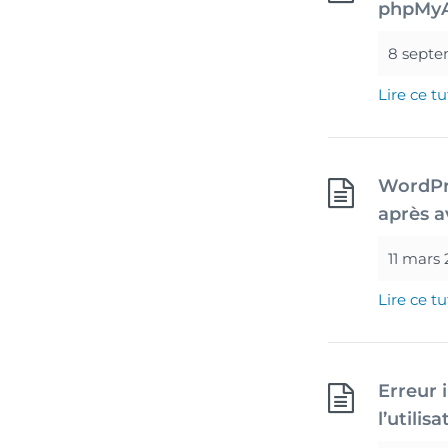
phpMyA
8 septe
Lire ce tu
WordPre
après a
11 mars
Lire ce tu
Erreur
l’utilis