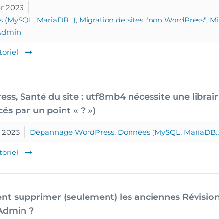
er 2023
s (MySQL, MariaDB…)
,
Migration de sites "non WordPress"
,
Mi
Admin
toriel
ss, Santé du site : utf8mb4 nécessite une librairi
és par un point « ? »)
r 2023
Dépannage WordPress
,
Données (MySQL, MariaDB…
toriel
 supprimer (seulement) les anciennes Révisio
dmin ?