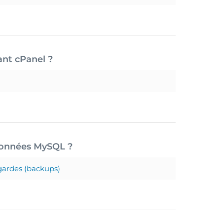
nt cPanel ?
données MySQL ?
ardes (backups)