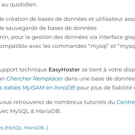
 au quotidien.
de création de bases de données et utilisateur ass
 de sauvegarde de bases de données
n, pour la gestion des données via interface gr
compatible avec les commandes “mysql” et “mysql
 support technique
EasyHoster
se tient à votre dis
 un
Chercher Remplacer
dans une base de données
os tables MyISAM en InnoDB
pour plus de fiabilité
 vous retrouverez de nombreux tutoriels du
Centre
avec MySQL & MariaDB.
s (MySQL, MariaDB…)