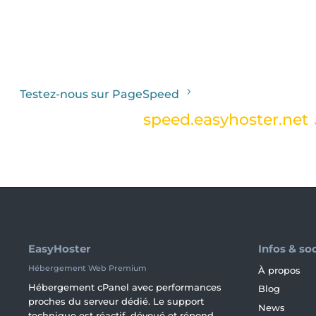
Testez-nous sur PageSpeed
Le site WordPress
speed.easyhoster.net
EasyHoster.
EasyHoster
Infos & so
Hébergement Web Premium
À propos
Hébergement cPanel avec performances
Blog
proches du serveur dédié. Le support
News
technique est réactif, dévoué et répond