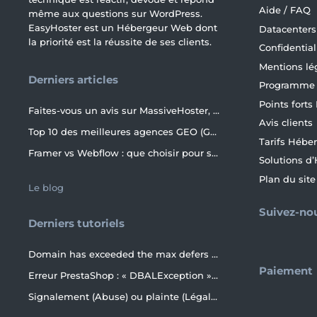
Aide / FAQ
même aux questions sur WordPress.
EasyHoster est un Hébergeur Web dont
Datacenters
la priorité est la réussite de ses clients.
Confidential
Mentions lé
Derniers articles
Programme d
Points forts
Faites-vous un avis sur MassiveHoster, le petit frère d’EasyHoster incontournable pour les petits budgets !
Avis clients
Top 10 des meilleures agences GEO (Generative Engine Optimization) de France en 2026
Tarifs Héb
Framer vs Webflow : que choisir pour son site internet ?
Solutions 
Plan du site
Le blog
Suivez-no
Derniers tutoriels
Domain has exceeded the max defers and failures per hour (5/5 (100%)) allowed. Message discarded.
Paiement
Erreur PrestaShop : « DBALException » et « TLS/SSL invalid directory » avec MariaDB 11.4+ en 2026+
Signalement (Abuse) ou plainte (Légale) : rôles et obligations des parties, conseils et procédures ?