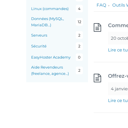
FAQ
Outils
Linux (commandes)
4
Données (MySQL,
12
Comment
MariaDB…)
Serveurs
2
20 octo
Sécurité
2
Lire ce tu
EasyHoster Academy
0
Aide Revendeurs
2
(freelance, agence…)
Offrez-
4 janvie
Lire ce tu