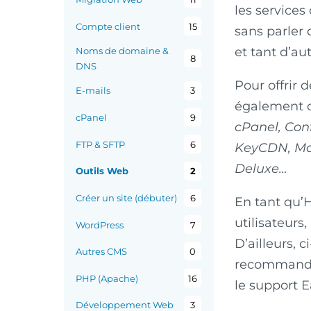
les service
Compte client
15
sans parler
et tant d’au
Noms de domaine &
8
DNS
Pour offrir 
E-mails
3
également ch
cPanel
9
cPanel, Con
FTP & SFTP
6
KeyCDN, Ma
Deluxe…
Outils Web
2
Créer un site (débuter)
6
En tant qu’
utilisateurs
WordPress
7
D’ailleurs, 
Autres CMS
0
recommandons
PHP (Apache)
16
le support E
Développement Web
3