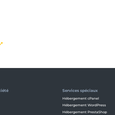
 ➚
permet de tester le potentiel des sol
ciété
Services spéciaux
Hébergement cPanel
Hébergement WordPress
Hébergement PrestaShop