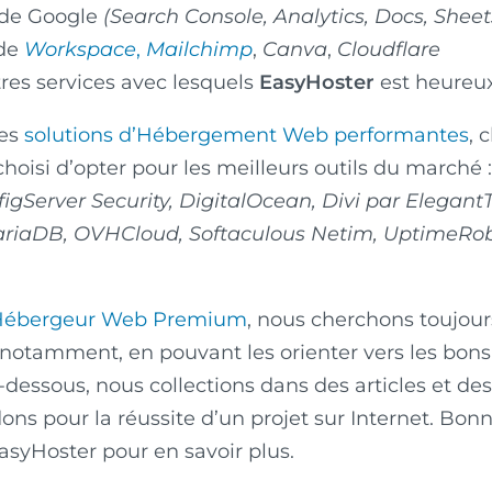
s de Google
(Search Console, Analytics, Docs, Sheet
 de
Workspace
,
Mailchimp
,
Canva
,
Cloudflare
tres services avec lesquels
EasyHoster
est heureux
des
solutions d’Hébergement Web performantes
, 
oisi d’opter pour les meilleurs outils du marché 
figServer Security, DigitalOcean, Divi par Elegan
riaDB, OVHCloud, Softaculous Netim, UptimeRob
Hébergeur Web Premium
, nous cherchons toujour
, notamment, en pouvant les orienter vers les bons 
ci-dessous, nous collections dans des articles et des
 pour la réussite d’un projet sur Internet. Bonne
asyHoster pour en savoir plus.