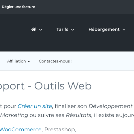
Régler une facture
Tarifs
Hébergement
Affiliation
Contactez-nous !
port -
Outils Web
it pour
Créer un site
, finaliser son
Développement
Marketing
ou suivre ses
Résultats
, il existe aujou
WooCommerce
, Prestashop,