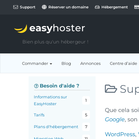
Support
Réserver un domaine
Hébergement
Bien plus qu'un hébergeur !
Commander
Blog
Annonces
Centre d’aide
Sup
Besoin d'aide ?
Informations sur
1
EasyHoster
Que cela so
Tarifs
5
Google
, son
Plans d'hébergement
7
WordPress
,
Migration Web
11