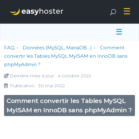
☰
FAQ
Données (MySQL, MariaDB…)
Comment
convertir les Tables MySQL MyISAM en InnoDB sans
phpMyAdmin ?
Dernière mise à jour :
4 octobre 2022
Publication :
30 mai 2022
Comment convertir les Tables MySQL
MyISAM en InnoDB sans phpMyAdmin ?