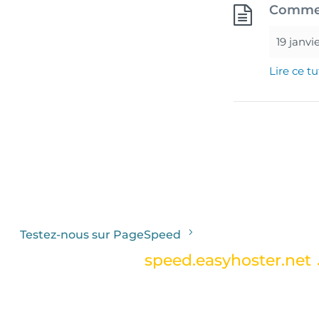
Comment
19 janvi
Lire ce tu
Testez-nous sur PageSpeed
Le site WordPress
speed.easyhoster.net
EasyHoster.