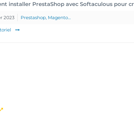
 installer PrestaShop avec Softaculous pour c
er 2023
Prestashop, Magento…
toriel
 ➚
permet de tester le potentiel des sol