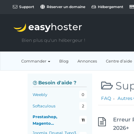
Support
Réserver un domaine
Hébergement
Bien plus qu'un hébergeur !
Commander
Blog
Annonces
Centre d’aide
Sup
Besoin d'aide ?
Weebly
0
FAQ
Autres
Softaculous
2
Prestashop,
Erreur 
11
Magento…
2026+
Joomla, Drupal, Typo3,