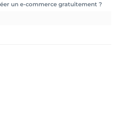
réer un e-commerce gratuitement ?
utions d'Hébergement Web