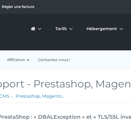
Régler une facture
Tarifs
Hébergement
Affiliation
Contactez-nous !
port -
Prestashop, Magen
 CMS
Prestashop, Magento…
PrestaShop : « DBALException » et « TLS/SSL inva