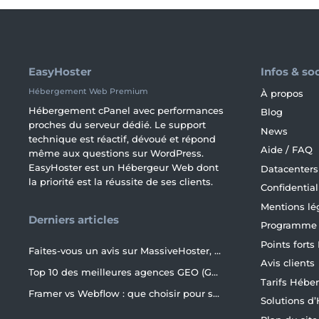
EasyHoster
Infos & so
Hébergement Web Premium
À propos
Hébergement cPanel avec performances
Blog
proches du serveur dédié. Le support
News
technique est réactif, dévoué et répond
Aide / FAQ
même aux questions sur WordPress.
EasyHoster est un Hébergeur Web dont
Datacenters
la priorité est la réussite de ses clients.
Confidential
Mentions lé
Derniers articles
Programme d
Points forts
Faites-vous un avis sur MassiveHoster, le petit frère d’EasyHoster incontournable pour les petits budgets !
Avis clients
Top 10 des meilleures agences GEO (Generative Engine Optimization) de France en 2026
Tarifs Héb
Framer vs Webflow : que choisir pour son site internet ?
Solutions 