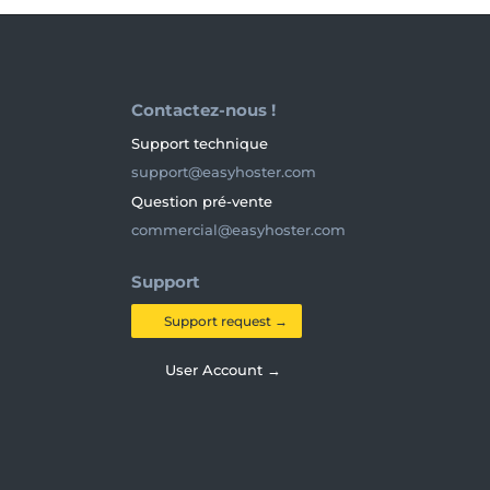
Contactez-nous !
Support technique
support@easyhoster.com
Question pré-vente
commercial@easyhoster.com
Support
Support request →
User Account →