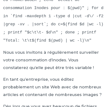
consommation Inodes pour : $(pwd)" ; for d
in `find -maxdepth 1 -type d |cut -d\/ -f2
|grep -xv . |sort`; do c=$(find $d |wc -l)
; printf "$c\t\t- $d\n" ; done ; printf
"Total: \t\t$(find $(pwd) | wc -l)\n"
Nous vous invitons à régulièrement surveiller
votre consommation d’inodes. Vous
constaterez qu’elle peut être très variable !
En tant qu’entreprise, vous éditez
probablement un site Web avec de nombreux
articles et contenant de nombreuses images ?
Dès lors que vous avez beaucoup de fichiers,