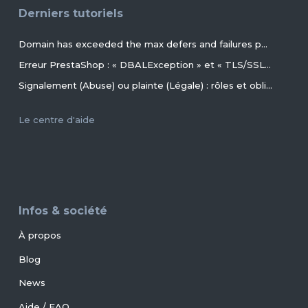
Derniers tutoriels
Domain has exceeded the max defers and failures per hour (5/5 (100%)) allowed. Message discarded.
Erreur PrestaShop : « DBALException » et « TLS/SSL invalid directory » avec MariaDB 11.4+ en 2026+
Signalement (Abuse) ou plainte (Légale) : rôles et obligations des parties, conseils et procédures ?
Le centre d'aide
Infos & société
À propos
Blog
News
Aide / FAQ