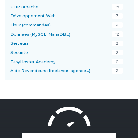
PHP (Apache)
16
Développement Web
3
Linux (commandes)
4
Données (MySQL, MariaDB…)
12
Serveurs
2
Sécurité
2
EasyHoster Academy
0
Aide Revendeurs (freelance, agence…)
2