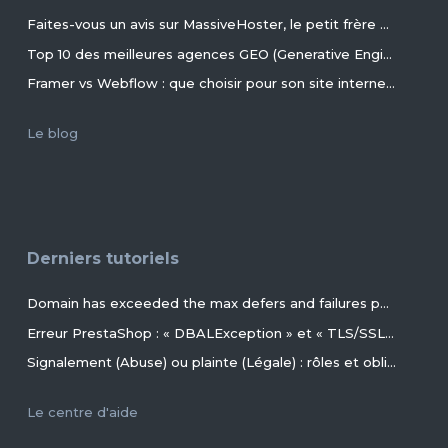
Faites-vous un avis sur MassiveHoster, le petit frère d’EasyHoster incontournable pour les petits budgets !
Top 10 des meilleures agences GEO (Generative Engine Optimization) de France en 2026
Framer vs Webflow : que choisir pour son site internet ?
Le blog
Derniers tutoriels
Domain has exceeded the max defers and failures per hour (5/5 (100%)) allowed. Message discarded.
Erreur PrestaShop : « DBALException » et « TLS/SSL invalid directory » avec MariaDB 11.4+ en 2026+
Signalement (Abuse) ou plainte (Légale) : rôles et obligations des parties, conseils et procédures ?
Le centre d'aide