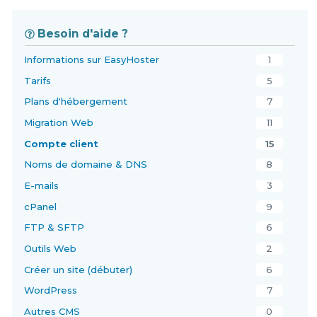
Besoin d'aide ?
Informations sur EasyHoster
1
Tarifs
5
Plans d'hébergement
7
Migration Web
11
Compte client
15
Noms de domaine & DNS
8
E-mails
3
cPanel
9
FTP & SFTP
6
Outils Web
2
Créer un site (débuter)
6
WordPress
7
Autres CMS
0