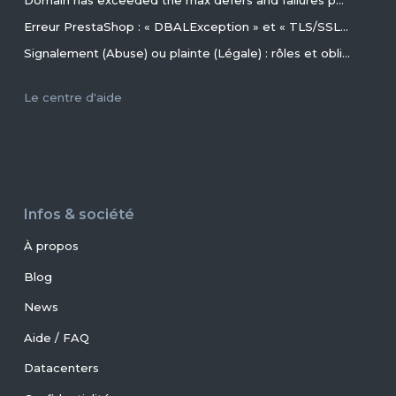
Domain has exceeded the max defers and failures per hour (5/5 (100%)) allowed. Message discarded.
Erreur PrestaShop : « DBALException » et « TLS/SSL invalid directory » avec MariaDB 11.4+ en 2026+
Signalement (Abuse) ou plainte (Légale) : rôles et obligations des parties, conseils et procédures ?
Le centre d'aide
Infos & société
À propos
Blog
News
Aide / FAQ
Datacenters