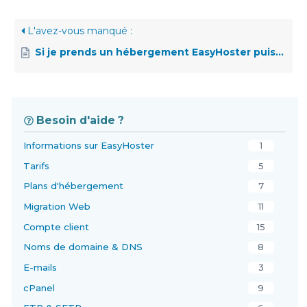
L'avez-vous manqué :
Si je prends un hébergement EasyHoster puis-je avoir une adresse temporaire pour pouvoir configurer mon site ?
Besoin d'aide ?
Informations sur EasyHoster
1
Tarifs
5
Plans d'hébergement
7
Migration Web
11
Compte client
15
Noms de domaine & DNS
8
E-mails
3
cPanel
9