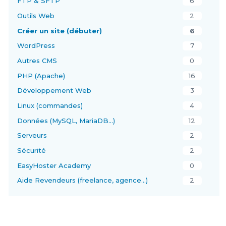
FTP & SFTP
6
Outils Web
2
Créer un site (débuter)
6
WordPress
7
Autres CMS
0
PHP (Apache)
16
Développement Web
3
Linux (commandes)
4
Données (MySQL, MariaDB…)
12
Serveurs
2
Sécurité
2
EasyHoster Academy
0
Aide Revendeurs (freelance, agence…)
2