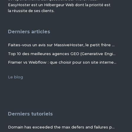
EasyHoster est un Hébergeur Web dont la priorité est
la réussite de ses clients.
Derniers articles
Faites-vous un avis sur MassiveHoster, le petit frère d’EasyHoster incontournable pour les petits budgets !
Top 10 des meilleures agences GEO (Generative Engine Optimization) de France en 2026
Framer vs Webflow : que choisir pour son site internet ?
Le blog
Derniers tutoriels
Domain has exceeded the max defers and failures per hour (5/5 (100%)) allowed. Message discarded.