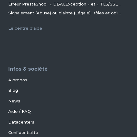
Erreur PrestaShop : « DBALException » et « TLS/SSL invalid directory » avec MariaDB 11.4+ en 2026+
Signalement (Abuse) ou plainte (Légale) : rôles et obligations des parties, conseils et procédures ?
Le centre d'aide
Infos & société
À propos
Blog
News
Aide / FAQ
Datacenters
Confidentialité