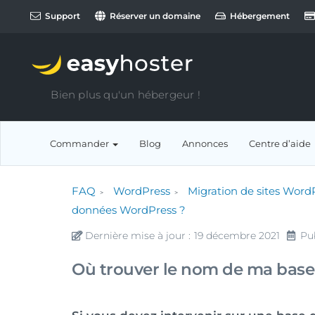
Support
Réserver un domaine
Hébergement
Bien plus qu'un hébergeur !
Commander
Blog
Annonces
Centre d’aide
FAQ
WordPress
Migration de sites Word
données WordPress ?
Dernière mise à jour :
19 décembre 2021
Pub
Où trouver le nom de ma bas