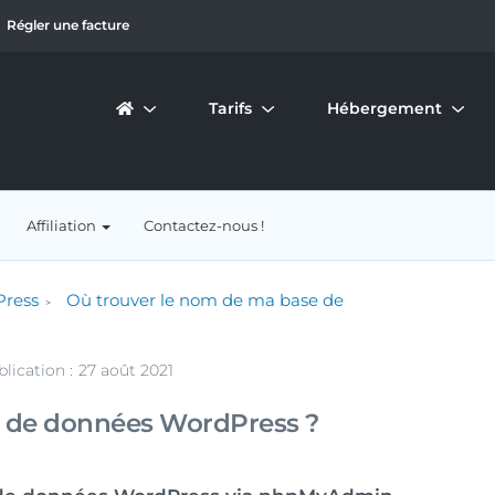
Régler une facture
Tarifs
Hébergement
Affiliation
Contactez-nous !
Press
Où trouver le nom de ma base de
lication :
27 août 2021
e de données WordPress ?