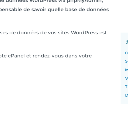
e de données WordPress via phpMyAdmin,
spensable de savoir quelle base de données
ases de données de vos sites WordPress est
O
pte cPanel et rendez-vous dans votre
S
M
W
T
D