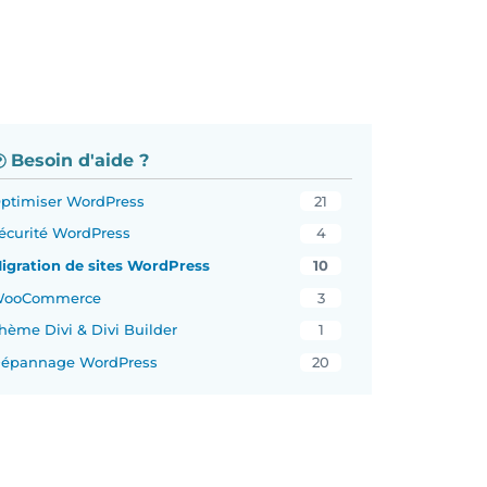
Besoin d'aide ?
ptimiser WordPress
21
écurité WordPress
4
igration de sites WordPress
10
ooCommerce
3
hème Divi & Divi Builder
1
épannage WordPress
20