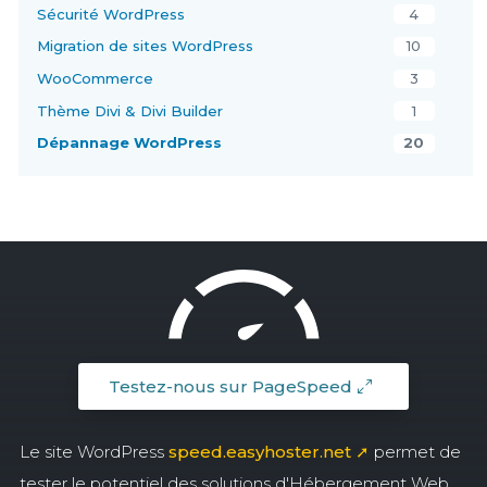
Sécurité WordPress
4
Migration de sites WordPress
10
WooCommerce
3
Thème Divi & Divi Builder
1
Dépannage WordPress
20
Testez-nous sur PageSpeed
Le site WordPress
speed.easyhoster.net ➚
permet de
tester le potentiel des solutions d'Hébergement Web