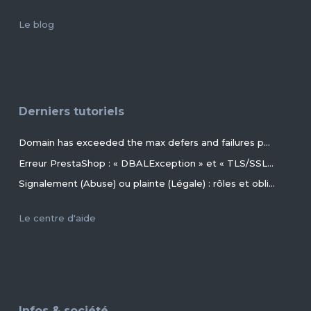
Le blog
Derniers tutoriels
Domain has exceeded the max defers and failures per hour (5/5 (100%)) allowed. Message discarded.
Erreur PrestaShop : « DBALException » et « TLS/SSL invalid directory » avec MariaDB 11.4+ en 2026+
Signalement (Abuse) ou plainte (Légale) : rôles et obligations des parties, conseils et procédures ?
Le centre d'aide
Infos & société