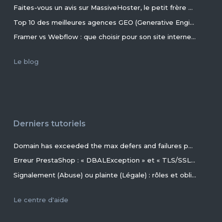
Faites-vous un avis sur MassiveHoster, le petit frère d’EasyHoster incontournable pour les petits budgets !
Top 10 des meilleures agences GEO (Generative Engine Optimization) de France en 2026
Framer vs Webflow : que choisir pour son site internet ?
Le blog
Derniers tutoriels
Domain has exceeded the max defers and failures per hour (5/5 (100%)) allowed. Message discarded.
Erreur PrestaShop : « DBALException » et « TLS/SSL invalid directory » avec MariaDB 11.4+ en 2026+
Signalement (Abuse) ou plainte (Légale) : rôles et obligations des parties, conseils et procédures ?
Le centre d'aide