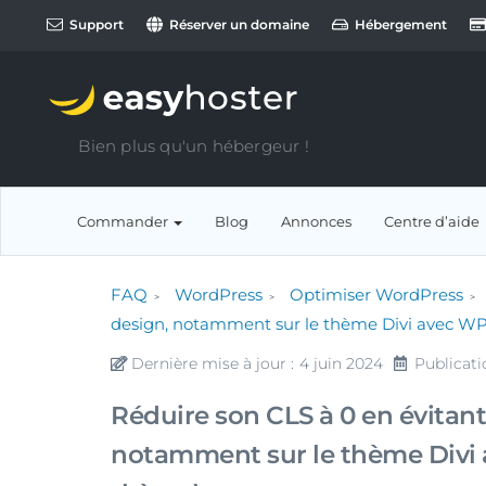
Support
Réserver un domaine
Hébergement
Bien plus qu'un hébergeur !
Commander
Blog
Annonces
Centre d’aide
FAQ
WordPress
Optimiser WordPress
design, notamment sur le thème Divi avec WP
Dernière mise à jour :
4 juin 2024
Publicati
Réduire son CLS à 0 en évitant 
notamment sur le thème Divi 