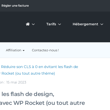
Régler une facture
Tarifs
Hébergement
Affiliation
Contactez-nous !
Réduire son CLS à 0 en évitant les flash de
 Rocket (ou tout autre thème)
on :
15 mai 2023
les flash de design,
avec WP Rocket (ou tout autre