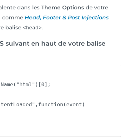
alente dans les
Theme Options
de votre
gin comme
Head, Footer & Post Injections
re balise
.
<head>
JS suivant en haut de votre balise
Name("html")[0];

tentLoaded",function(event) 