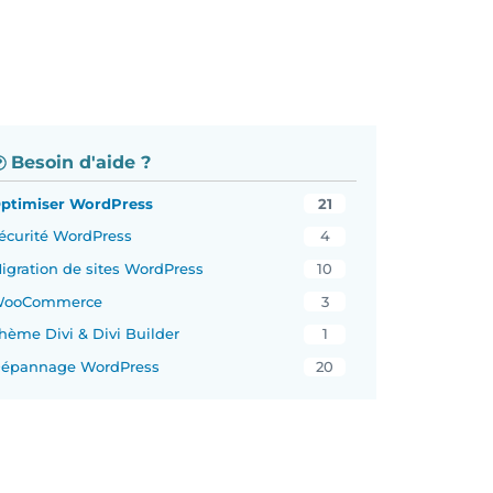
Besoin d'aide ?
ptimiser WordPress
21
écurité WordPress
4
igration de sites WordPress
10
ooCommerce
3
hème Divi & Divi Builder
1
épannage WordPress
20