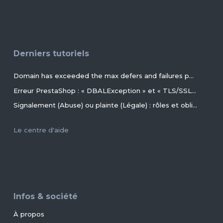
Derniers tutoriels
Domain has exceeded the max defers and failures per hour (5/5 (100%)) allowed. Message discarded.
Erreur PrestaShop : « DBALException » et « TLS/SSL invalid directory » avec MariaDB 11.4+ en 2026+
Signalement (Abuse) ou plainte (Légale) : rôles et obligations des parties, conseils et procédures ?
Le centre d'aide
Infos & société
À propos