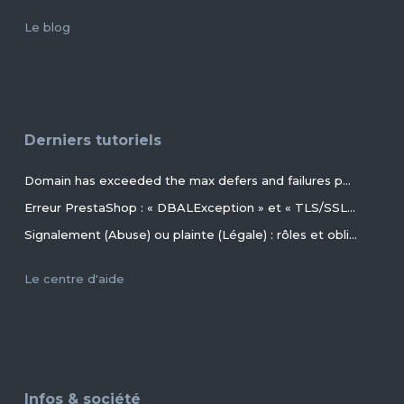
Le blog
Derniers tutoriels
Domain has exceeded the max defers and failures per hour (5/5 (100%)) allowed. Message discarded.
Erreur PrestaShop : « DBALException » et « TLS/SSL invalid directory » avec MariaDB 11.4+ en 2026+
Signalement (Abuse) ou plainte (Légale) : rôles et obligations des parties, conseils et procédures ?
Le centre d'aide
Infos & société