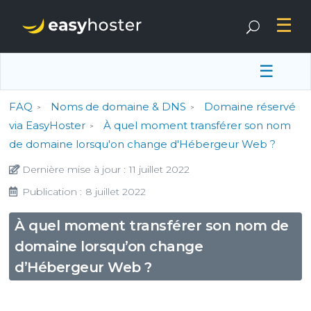
☰
FAQ
Noms de domaine & DNS
Domaine réservé
via EasyHoster
À quel moment transférer son nom
de domaine lorsqu'on change d'Hébergeur Web ?
Dernière mise à jour :
11 juillet 2022
Publication :
8 juillet 2022
À quel moment transférer son nom de
domaine lorsqu’on change
d’Hébergeur Web ?