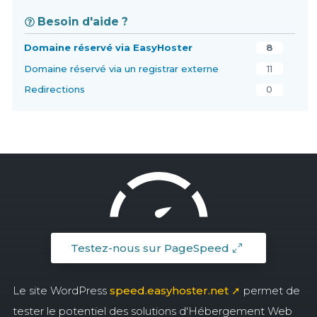
Besoin d'aide ?
Domaine réservé via EasyHoster
8
Domaine réservé via un registrar externe
11
Redirections
0
Testez-nous sur PageSpeed
Le site WordPress
speed.easyhoster.net ➚
permet de
tester le potentiel des solutions d'Hébergement Web