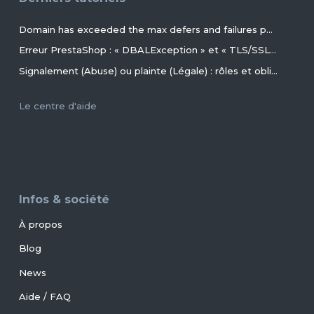
Domain has exceeded the max defers and failures per hour (5/5 (100%)) allowed. Message discarded.
Erreur PrestaShop : « DBALException » et « TLS/SSL invalid directory » avec MariaDB 11.4+ en 2026+
Signalement (Abuse) ou plainte (Légale) : rôles et obligations des parties, conseils et procédures ?
Le centre d'aide
Infos & société
À propos
Blog
News
Aide / FAQ