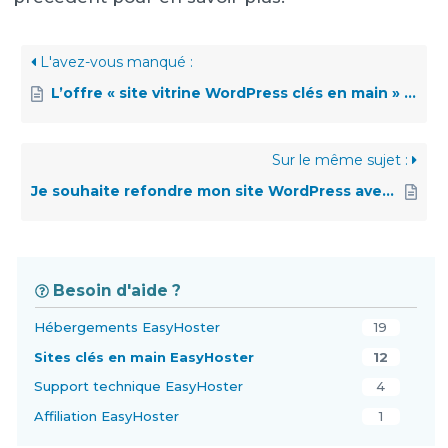
L'avez-vous manqué :
L’offre « site vitrine WordPress clés en main » me conviendra-t-elle sachant que je souhaite créer un site de niche (affiliation) ?
Sur le même sujet :
Je souhaite refondre mon site WordPress avec Divi
Besoin d'aide ?
Hébergements EasyHoster
19
Sites clés en main EasyHoster
12
Support technique EasyHoster
4
Affiliation EasyHoster
1