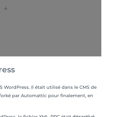
↓
ress
 WordPress. Il était utilisé dans le CMS de
 forké par Automattic pour finalement, en
rdPress, le fichier XML-RPC était
désactivé