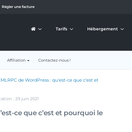
Régler une facture
Tarifs
Hébergement
Affiliation
Contactez-nous !
XMLRPC de WordPress : qu'est-ce que c'est et
cation :
29 juin 2021
st-ce que c’est et pourquoi le