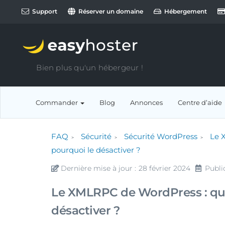
Support
Réserver un domaine
Hébergement
Bien plus qu'un hébergeur !
Commander
Blog
Annonces
Centre d’aide
FAQ
Sécurité
Sécurité WordPress
Le 
pourquoi le désactiver ?
Dernière mise à jour :
28 février 2024
Publi
Le XMLRPC de WordPress : qu’e
désactiver ?