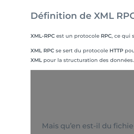
Définition de XML RP
XML-RPC
est un protocole
RPC
, ce qui 
XML RPC
se sert du protocole
HTTP
pou
XML
pour la structuration des données.
Mais qu’en est-il du fichi