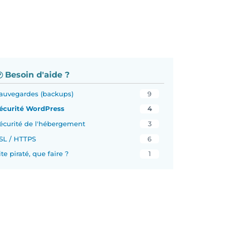
Besoin d'aide ?
auvegardes (backups)
9
écurité WordPress
4
écurité de l'hébergement
3
SL / HTTPS
6
ite piraté, que faire ?
1