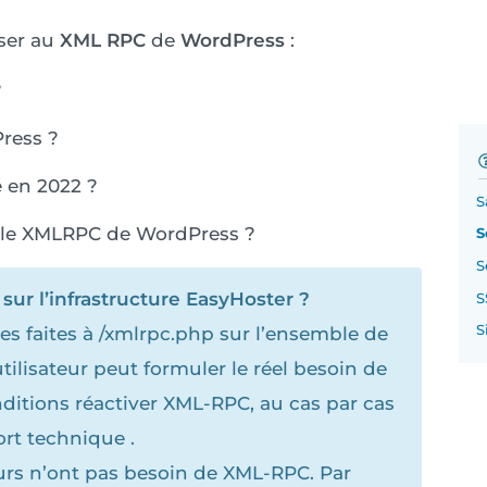
sser au
XML RPC
de
WordPress
:
?
ress ?
é en 2022 ?
S
 le XMLRPC de WordPress ?
S
S
sur l’infrastructure EasyHoster ?
S
S
es faites à /xmlrpc.php sur l’ensemble de
tilisateur peut formuler le réel besoin de
ditions réactiver XML-RPC, au cas par cas
rt technique .
eurs n’ont pas besoin de XML-RPC. Par