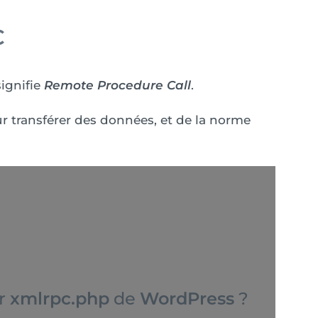
C
signifie
Remote Procedure Call
.
r transférer des données, et de la norme
er
xmlrpc.php
de
WordPress
?