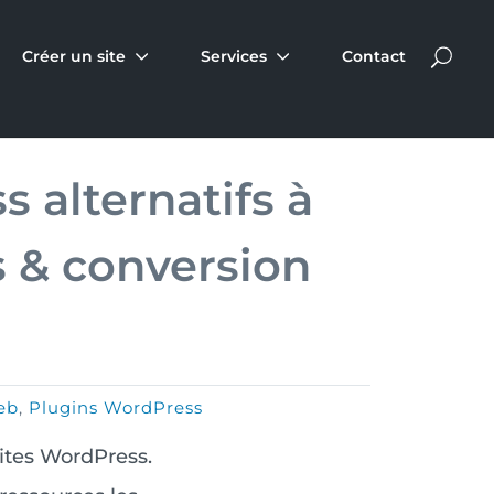
Créer un site
Services
Contact
 alternatifs à
 & conversion
eb
,
Plugins WordPress
ites WordPress.