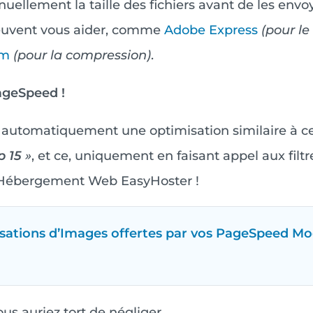
nuellement la taille des fichiers avant de les envoy
 peuvent vous aider, comme
Adobe Express
(pour le
om
(pour la compression)
.
ageSpeed !
nir automatiquement une optimisation similaire à c
p 15
»
, et ce, uniquement en faisant appel aux filt
 Hébergement Web EasyHoster !
misations d’Images offertes par vos PageSpeed Mo
us auriez tort de négliger…