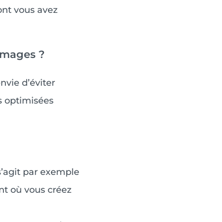
ont vous avez
’images ?
nvie d’éviter
s optimisées
s’agit par exemple
nt où vous créez