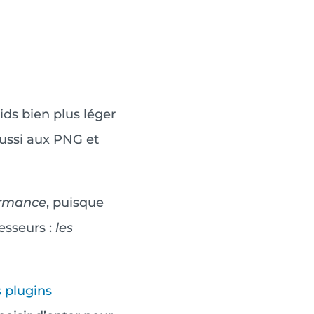
ds bien plus léger
 aussi aux PNG et
rmance
, puisque
esseurs :
les
s plugins