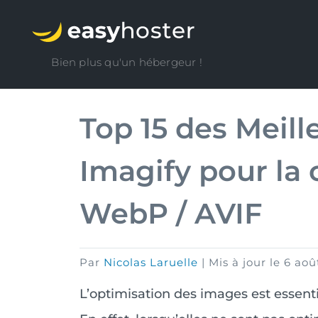
Bien plus qu'un hébergeur !
Top 15 des Meill
Imagify pour la
WebP / AVIF
par
Nicolas Laruelle
|
Mis à jour le
6 aoû
L’optimisation des images est essent