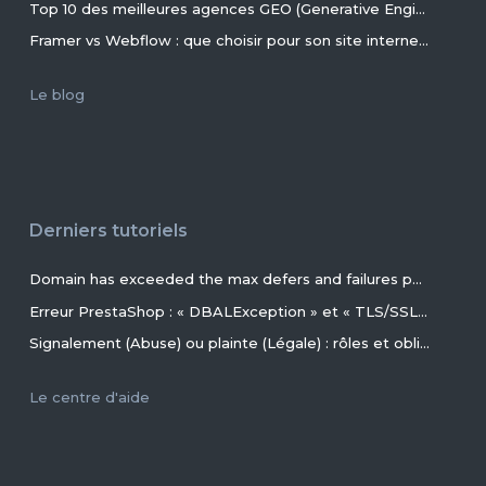
Top 10 des meilleures agences GEO (Generative Engine Optimization) de France en 2026
Framer vs Webflow : que choisir pour son site internet ?
Le blog
Derniers tutoriels
Domain has exceeded the max defers and failures per hour (5/5 (100%)) allowed. Message discarded.
Erreur PrestaShop : « DBALException » et « TLS/SSL invalid directory » avec MariaDB 11.4+ en 2026+
Signalement (Abuse) ou plainte (Légale) : rôles et obligations des parties, conseils et procédures ?
Le centre d'aide